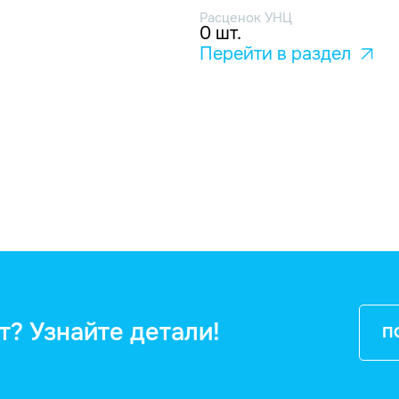
Расценок УНЦ
0 шт.
Перейти в раздел
т? Узнайте детали!
П