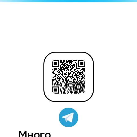
Много