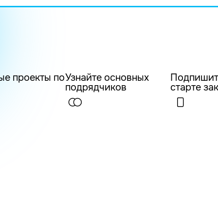
ые проекты по
Узнайте основных
Подпишит
подрядчиков
старте за