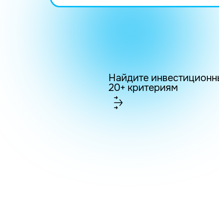
Найдите инвестиционн
20+ критериям