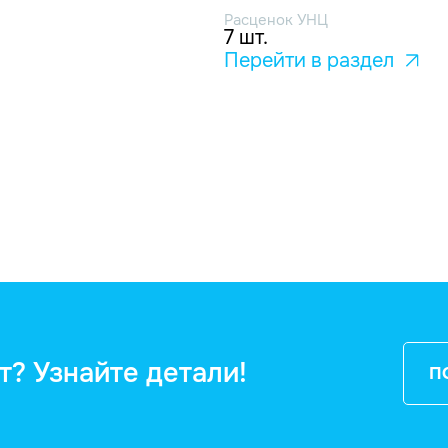
Расценок УНЦ
7 шт.
Перейти в раздел
т? Узнайте детали!
П