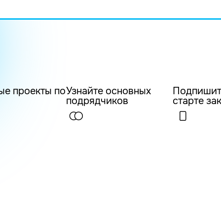
ые проекты по
Узнайте основных
Подпишит
подрядчиков
старте за