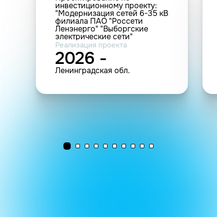
инвестиционному проекту:
"Модернизация сетей 6-35 кВ
филиала ПАО "Россети
Ленэнерго" "Выборгские
электрические сети"
Рощинского РЭС".
Реализация проекта
2026 -
Ленинградская обл.