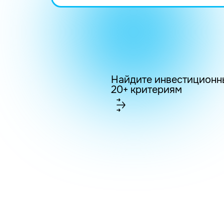
Найдите инвестиционн
20+ критериям