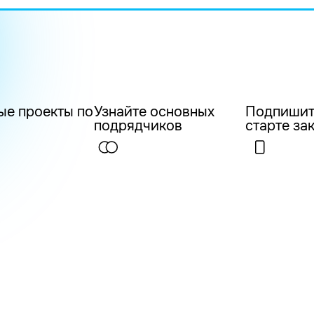
ые проекты по
Узнайте основных
Подпишит
подрядчиков
старте за