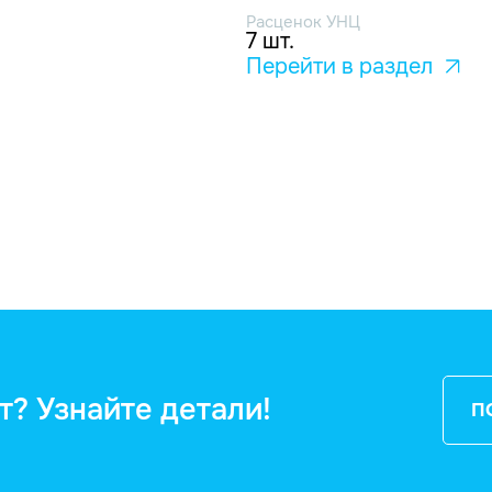
Расценок УНЦ
7 шт.
Перейти в раздел
т? Узнайте детали!
П