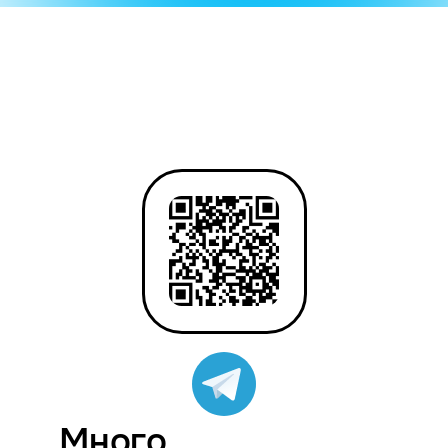
Много