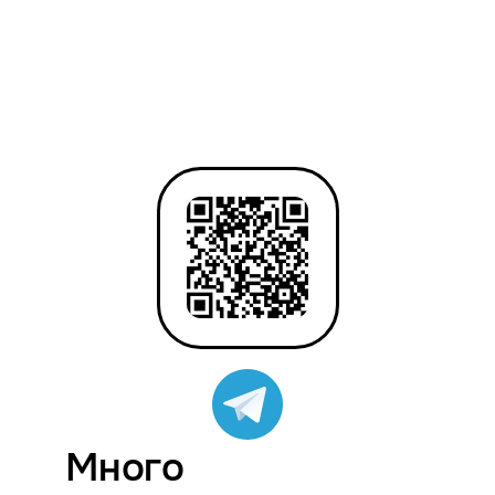
Много