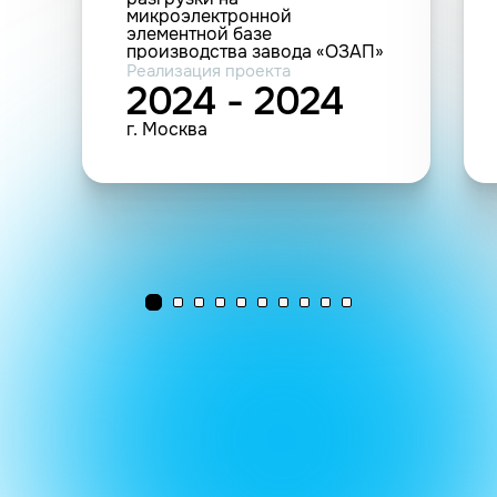
микроэлектронной
элементной базе
производства завода «ОЗАП»
на ПС 110 кВ Косино
Реализация проекта
Московских высоковольтных
2024 - 2024
сетей - филиала ПАО
«МОЭСК» (10 800 п.м.; 8 шт.
г. Москва
(прочие))