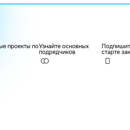
ые проекты по
Узнайте основных
Подпишит
подрядчиков
старте за