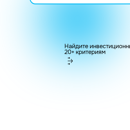
Найдите инвестиционн
20+ критериям