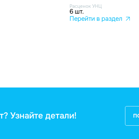
Расценок УНЦ
6 шт.
Перейти в раздел
т? Узнайте детали!
П