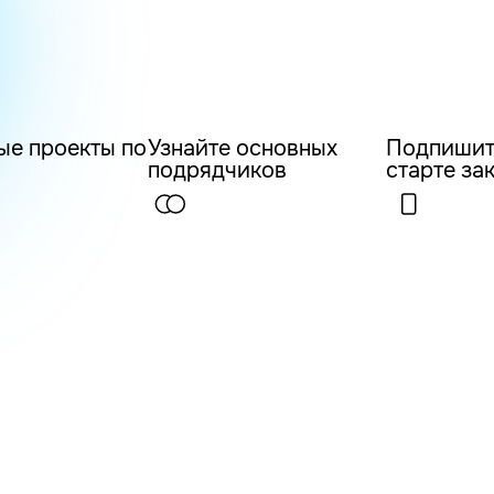
ые проекты по
Узнайте основных
Подпишит
подрядчиков
старте за