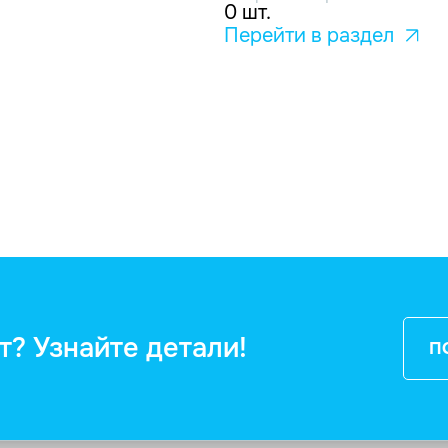
0 шт.
Перейти в раздел
т? Узнайте детали!
П