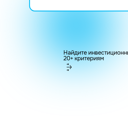
Найдите инвестиционн
20+ критериям