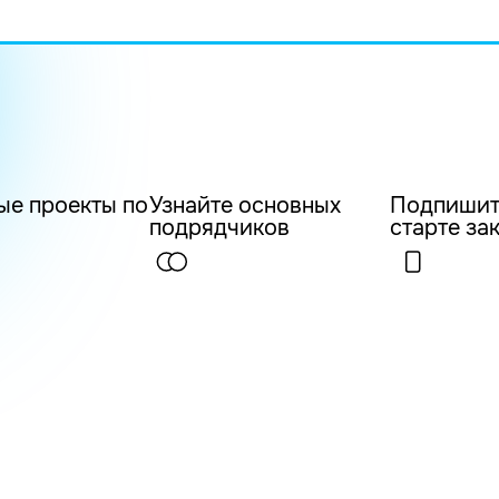
ые проекты по
Узнайте основных
Подпишит
подрядчиков
старте за