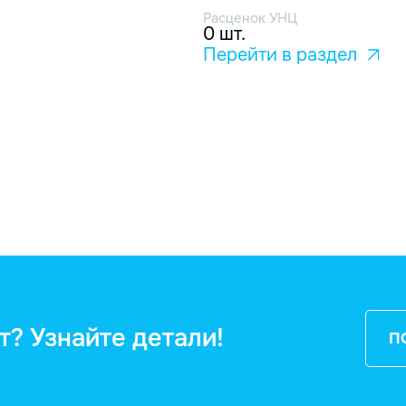
Расценок УНЦ
0 шт.
Перейти в раздел
т? Узнайте детали!
П