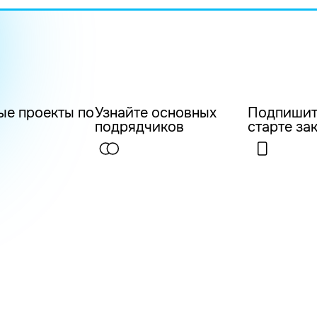
ые проекты по
Узнайте основных
Подпишит
подрядчиков
старте за