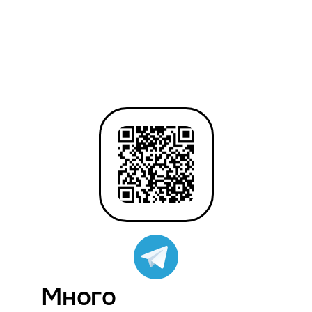
Много