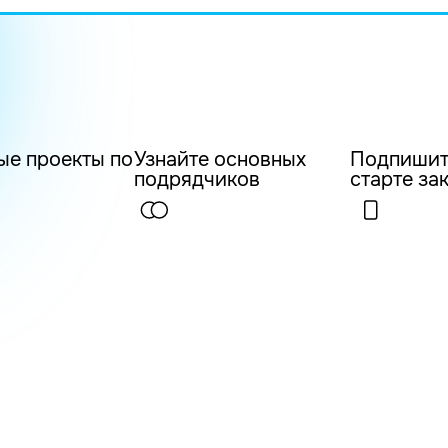
ые проекты по
Узнайте основных
Подпишит
подрядчиков
старте за