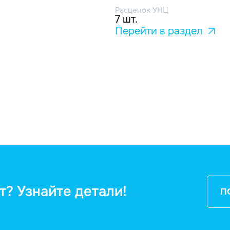
Расценок УНЦ
7 шт.
Перейти в раздел
т? Узнайте детали!
П