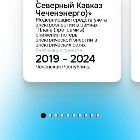
Северный Кавказ
Чеченэнерго)»
Модернизация средств учета
электроэнергии в рамках
"Плана (программы)
снижения потерь
электрической энергии в
электрических сетях
Шатойских РЭС АО
Реализация проекта
"Чеченэнерго" (установка
2019 - 2024
1013 шт. приборов учета)
Чеченская Республика