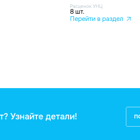
Расценок УНЦ
8 шт.
Перейти в раздел
т? Узнайте детали!
П