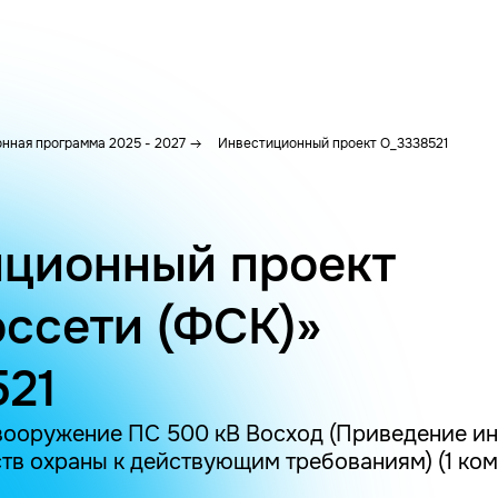
нная программа 2025 - 2027
Инвестиционный проект O_3338521
ционный проект
ссети (ФСК)»
21
вооружение ПС 500 кВ Восход (Приведение и
тв охраны к действующим требованиям) (1 ком