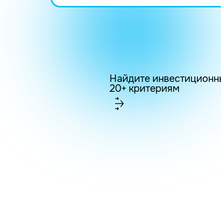
Найдите инвестиционн
20+ критериям