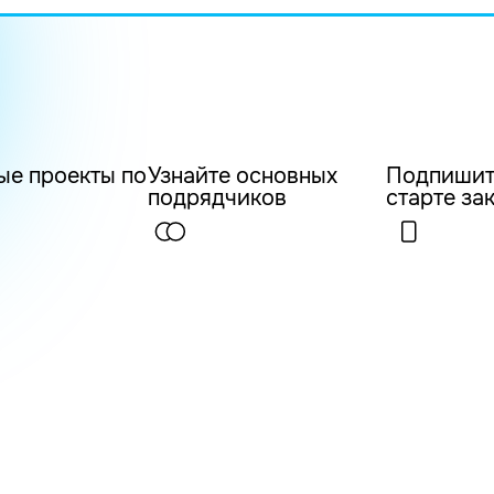
ые проекты по
Узнайте основных
Подпишит
подрядчиков
старте за