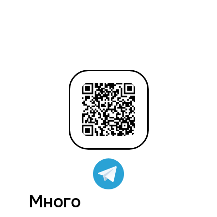
Много