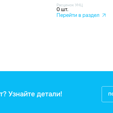
Расценок УНЦ
0 шт.
Перейти в раздел
т? Узнайте детали!
П