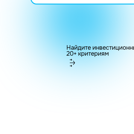
Найдите инвестиционн
20+ критериям