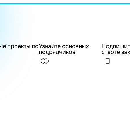
ые проекты по
Узнайте основных
Подпишит
подрядчиков
старте за