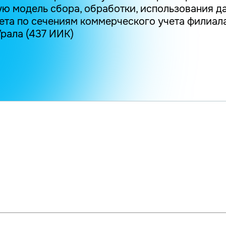
ую модель сбора, обработки, использования д
ета по сечениям коммерческого учета филиал
рала (437 ИИК)