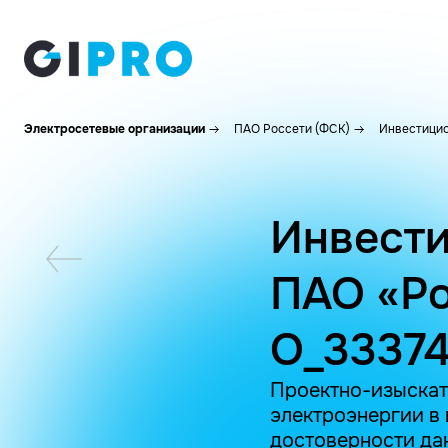
Электросетевые организации
ПАО Россети (ФСК)
Инвестицио
Инвести
ПАО «Ро
O_3337
Проектно-изыскат
электроэнергии в
достоверности дан