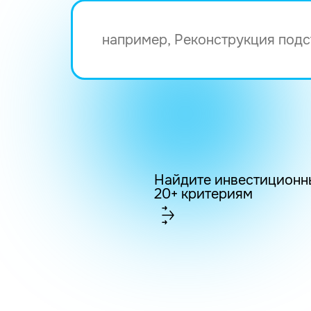
Найдите инвестиционн
20+ критериям