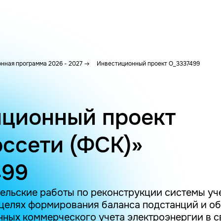
нная программа 2026 - 2027
Инвестиционный проект O_3337499
ционный проект
ссети (ФСК)»
499
ельские работы по реконструкции системы уч
 целях формирования баланса подстанций и о
ных коммерческого учета электроэнергии в с