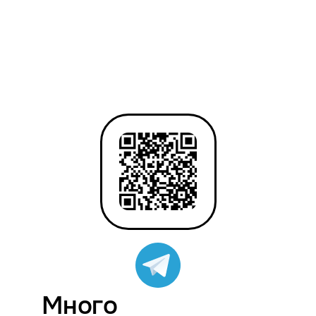
Много