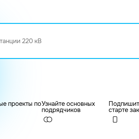
ые проекты по
Узнайте основных
Подпишит
подрядчиков
старте за