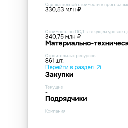
Оценка полной стоимости в прогнозны
330,53 млн ₽
Стоимость по ПСД в текущем уровне ц
340,75 млн ₽
Материально-техническ
Строительных ресурсов
861 шт.
Перейти в раздел
Закупки
Текущие
-
Подрядчики
Компания