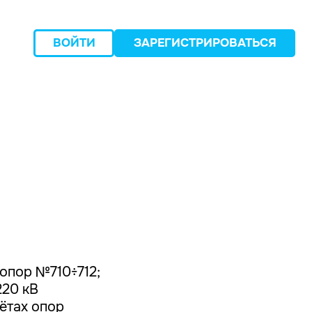
ВОЙТИ
ЗАРЕГИСТРИРОВАТЬСЯ
следующий
опор №710÷712;
220 кВ
ётах опор