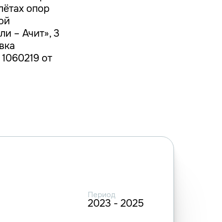
лётах опор
ой
и – Ачит», 3
овка
 1060219 от
Период
2023 - 2025