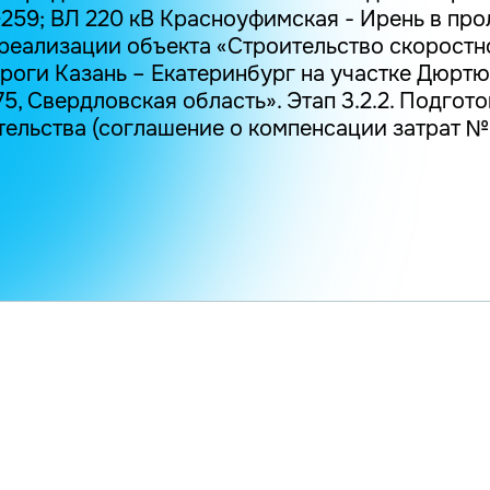
259; ВЛ 220 кВ Красноуфимская - Ирень в про
 реализации объекта «Строительство скоростн
оги Казань – Екатеринбург на участке Дюртюл
75, Свердловская область». Этап 3.2.2. Подгот
ельства (соглашение о компенсации затрат №