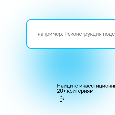
Найдите инвестиционн
20+ критериям