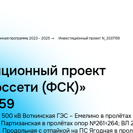
нная программа 2023 - 2025
Инвестиционный проект N_3337159
ционный проект
ссети (ФСК)»
59
500 кВ Воткинская ГЭС – Емелино в пролётах 
 Партизанская в пролётах опор №261÷264; ВЛ 
 Продольная с отпайкой на ПС Ягодная в прол