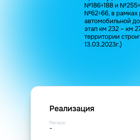
№186÷188 и №255÷
№62÷66, в рамках
автомобильной дор
этап км 232 – км 2
территории строит
13.03.2023г.)
Реализация
Регион
-