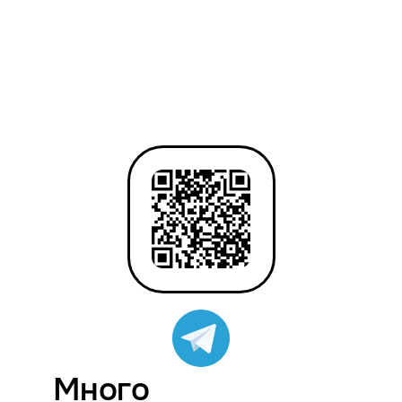
Много