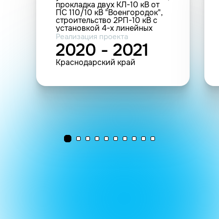
прокладка двух КЛ-10 кВ от
ПС 110/10 кВ "Военгородок",
строительство 2РП-10 кВ с
установкой 4-х линейных
ячеек, Краснодарский край, г.
Реализация проекта
Краснодар, д.53, в границах
2020 - 2021
участка почтового отделения
53 согласно договору
Краснодарский край
технологического
присоединения: от
25.09.2019 №21106-19-
005269461, Заявитель - ООО
"Корпус"