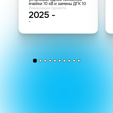
ячейки 10 кВ и замены ДГК 10
кВ в ЗРУ-10 кВ для
Реализация проекта
технологического
2025 -
присоединения объектов
электросетевого хозяйства
-
АО «Вологдаоблэнерго»