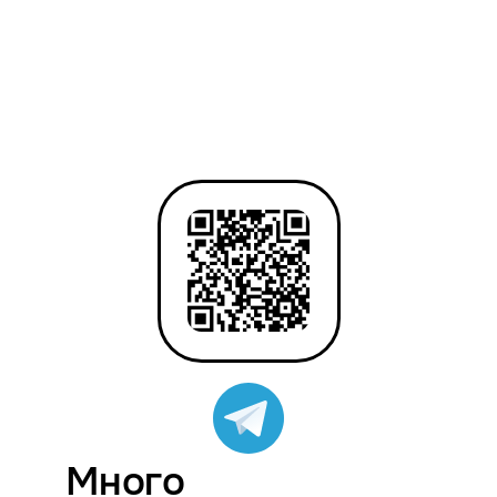
Много