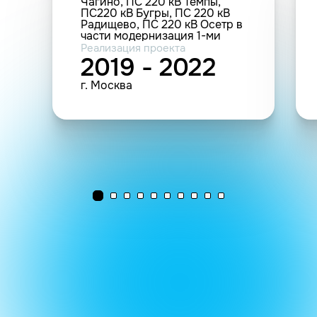
Чагино, ПС 220 кВ Темпы,
ПС220 кВ Бугры, ПС 220 кВ
Радищево, ПС 220 кВ Осетр в
части модернизация 1-ми
автотрансформатора, 6-ти
Реализация проекта
выключателей с заменой
2019 - 2022
маслонаполненных вводов на
вводы с твердой изоляцией (1
г. Москва
автотрансформатор, 6
выключателей, 13
высоковольтных вводов)