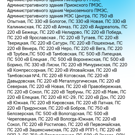
Административного здания Приокского ПМЭС,
Административного здания Черноземного ПМЭС,
Административного здания МЭС Центра, ПС 750 кВ
Опытная, ПС 330 кВ Бологое, ПС 330 кВ Новая, ПС 330 кВ
Калининская, ПС 220 кВ Алмаз, ПС 220 кВ Андреаполь, ПС
220 кВ Бежецк, ПС 220 кВ Нелидово, ПС 220 кВ Победа,
ПС 220 кВ Ярославская , ПС 220 кВ Тутаев, ПС 220 кВ
Тверицкая, ПС 220 кВ Сатурн, ПС 220 кВ Пошехонье, ПС
220 кВ Венера, ПС 220 кВ Неро, ПС 220 кВ Вега, ПС 220
кВ Трубеж,ПС 500 кВ Тамбовская, ПС 500 кВ Липецкая,
ПС 500 кВ Елецкая , ПС 500 кВ Воронежская, ПС 500 кВ
Борино, ПС 330 кВ Лиски, ПС 220 кВ Мичуринская, ПС 220
кВ Компрессорная, ПС 220 кВ Иловайская, ПС 220 кВ
Тамбовская №4, ПС 220 кВ Котовская, ПС 220 кВ
Давыдовская, ПС 220 кВ Металлургическая, ПС 220 кВ
Северная, ПС 220 кВ Новая, ПС 220 кВ Правобережная,
ПС 220 кВ Сокол, ПС 220 кВ Тербуны, ПС 220 кВ Маяк, ПС
220 кВ Елецкая, ПС 220 кВ КС-29, ПС 220 кВ Дон, ПС 220
кВ Южная, ПС 220 кВ Кировская, ПС 220 кВ Латная, ПС
220 кВ Придонская, ПС 220 кВ Бобров, ПС 750 кВ
Белозерская, ПС 500 кВ Вологодская, ПС 500 кВ
Череповецкая, ПС 220 кВ Вологда-Южная, ПС 220 кВ
Сокол, ПС 220 кВ Ростилово, ПС 220 кВ Первомайская,
ПС 220 кВ Зашекснинская, ПС 220 кВ РПП-1, ПС 220 кВ