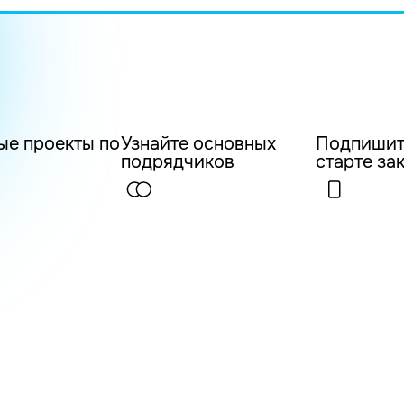
ые проекты по
Узнайте основных
Подпишит
подрядчиков
старте за