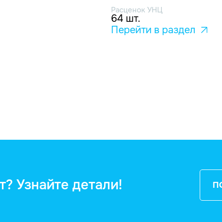
Расценок УНЦ
64 шт.
Перейти в раздел
т? Узнайте детали!
П