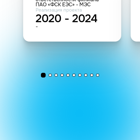
ПАО «ФСК ЕЭС» - МЭС
Северо-Запада (582 км.
Реализация проекта
ВОЛС)
2020 - 2024
-