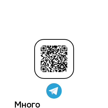
Много