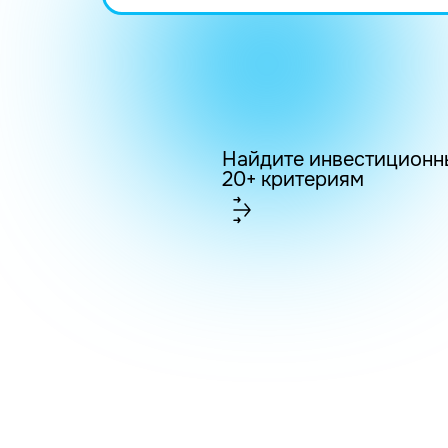
Найдите инвестиционн
20+ критериям