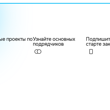
ые проекты по
Узнайте основных
Подпишит
подрядчиков
старте за