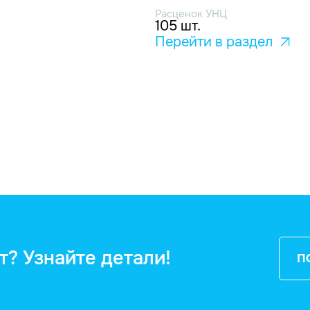
Расценок УНЦ
105 шт.
Перейти в раздел
т? Узнайте детали!
П