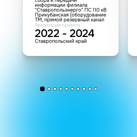
сбора и передачи
информации филиала
"Ставропольэнерго" ПС 110 кВ
Прикубанская (оборудование
ТМ, прямой резервный канал
связи, РАС)
Реализация проекта
2022 - 2024
Ставропольский край