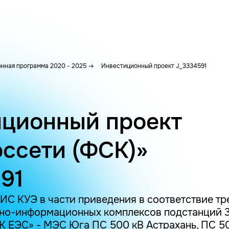
нная программа 2020 - 2025
Инвестиционный проект J_3334591
ционный проект
ссети (ФСК)»
91
ИС КУЭ в части приведения в соответствие т
о-информационных комплексов подстанций 3
 ЕЭС» - МЭС Юга ПС 500 кВ Астрахань, ПС 5