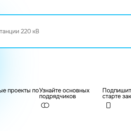
ые проекты по
Узнайте основных
Подпишит
подрядчиков
старте за