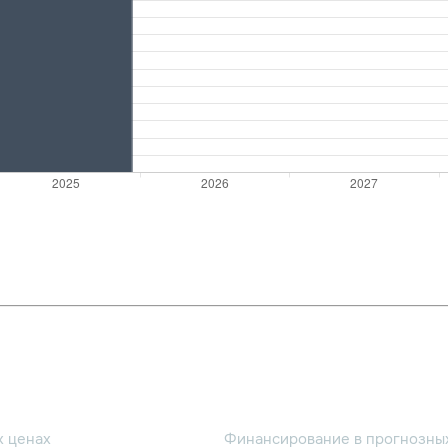
х ценах
Финансирование в прогнозных