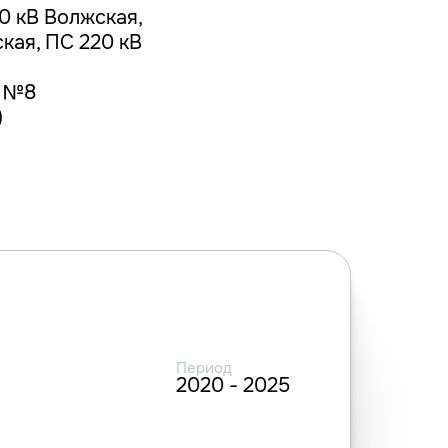
0 кВ Волжская,
кая, ПС 220 кВ
В №8
)
Период
2020 - 2025