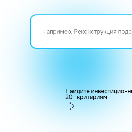
Найдите инвестиционн
20+ критериям