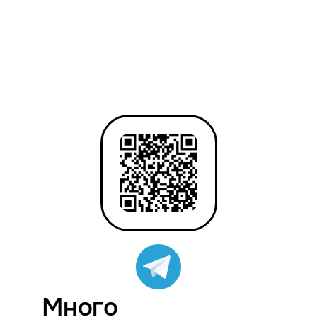
Много