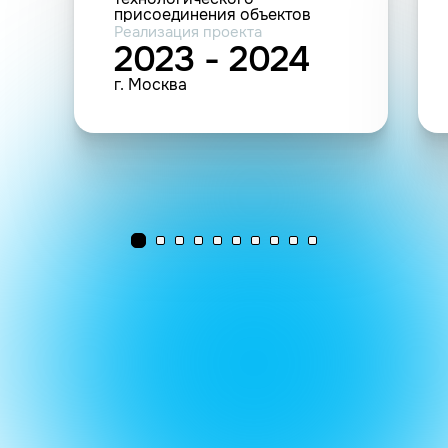
присоединения объектов
энергопринимающих
Реализация проекта
устройств ПАО «Россети
2023 - 2024
Московский регион»
г. Москва