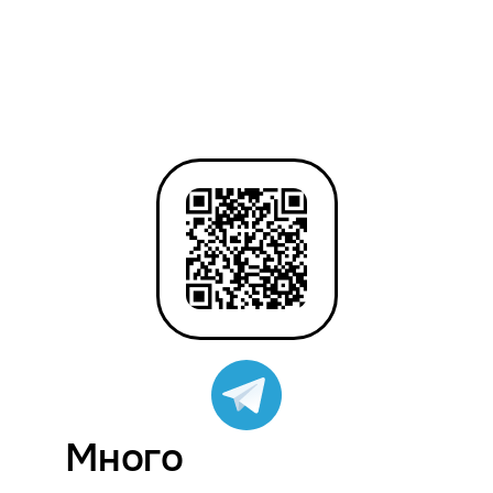
Много