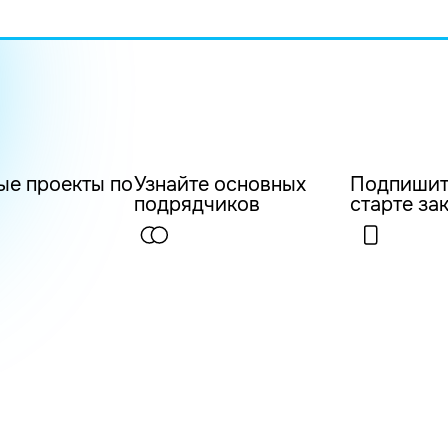
ые проекты по
Узнайте основных
Подпишит
подрядчиков
старте за