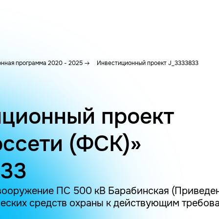
нная программа 2020 - 2025
Инвестиционный проект J_3333833
ционный проект
ссети (ФСК)»
833
вооружение ПС 500 кВ Барабинская (Приведе
еских средств охраны к действующим требован