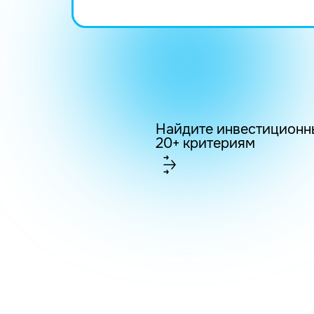
Найдите инвестиционн
20+ критериям