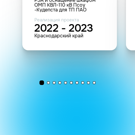
РЗА и оснащение шкафом
ОМП КВЛ-110 кВ Псоу
-Кудепста для ТП ПАО
«Россети Кубани» ПС 110 кВ
Кудепста, ПС 110 кВ Адлер)
Реализация проекта
2022 - 2023
Краснодарский край