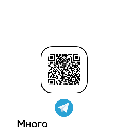
Много