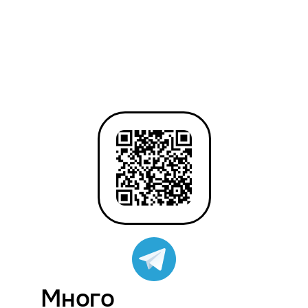
Много