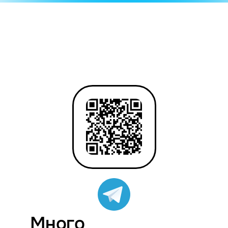
Много