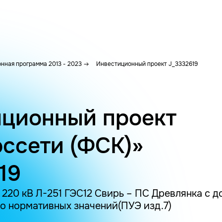
нная программа 2013 - 2023
Инвестиционный проект J_3332619
ционный проект
ссети (ФСК)»
19
220 кВ Л-251 ГЭС12 Свирь – ПС Древлянка с 
о нормативных значений(ПУЭ изд.7)