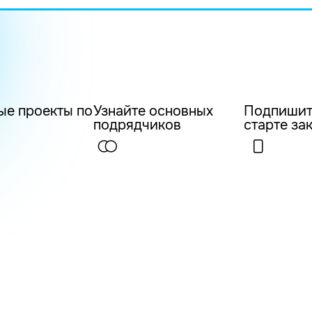
ые проекты по
Узнайте основных
Подпишит
подрядчиков
старте за