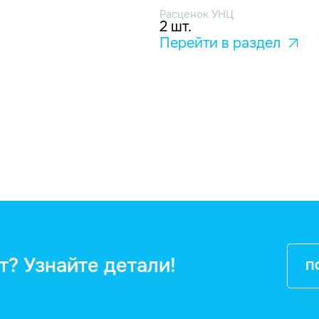
Расценок УНЦ
2 шт.
Перейти в раздел
т? Узнайте детали!
П