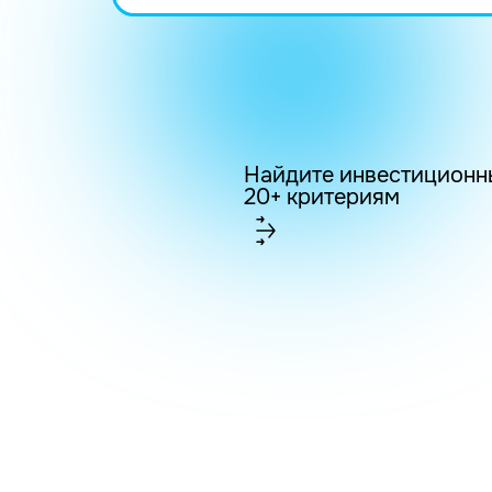
Найдите инвестиционн
20+ критериям