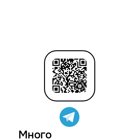
Много