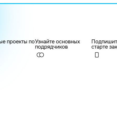
ые проекты по
Узнайте основных
Подпишит
подрядчиков
старте за