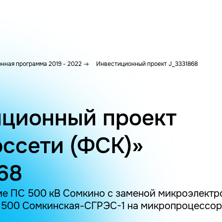
нная программа 2019 - 2022
Инвестиционный проект J_3331868
ционный проект
ссети (ФСК)»
68
е ПС 500 кВ Сомкино с заменой микроэлектр
 500 Сомкинская-СГРЭС-1 на микропроцессор