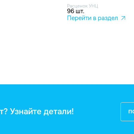
Расценок УНЦ
96 шт.
Перейти в раздел
т? Узнайте детали!
П