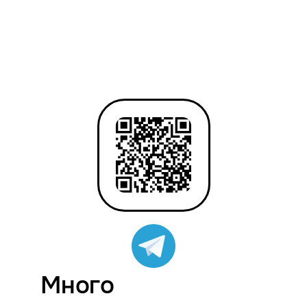
Много