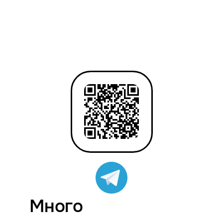
Много