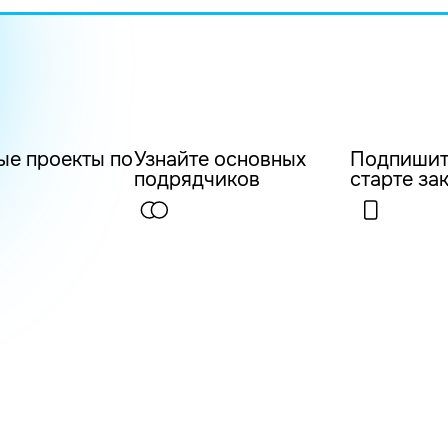
ые проекты по
Узнайте основных
Подпишит
подрядчиков
старте за