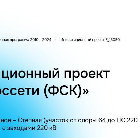
нная программа 2010 - 2024
Инвестиционный проект F_13090
ционный проект
ссети (ФСК)»
ное – Степная (участок от опоры 64 до ПС 220
 с заходами 220 кВ