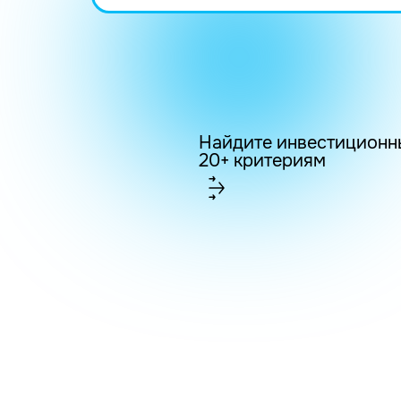
Найдите инвестиционн
20+ критериям