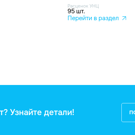
Расценок УНЦ
95 шт.
Перейти в раздел
т? Узнайте детали!
П