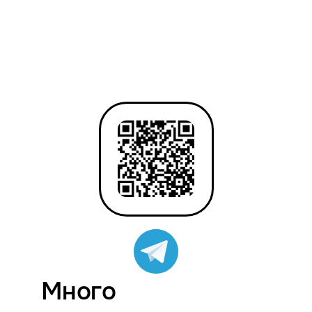
Много