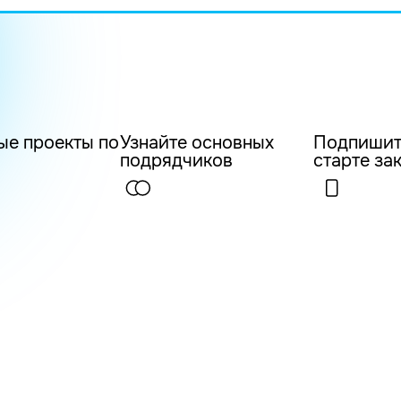
ые проекты по
Узнайте основных
Подпишит
подрядчиков
старте за