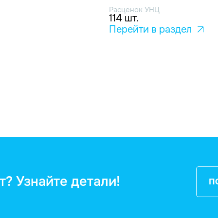
Расценок УНЦ
114 шт.
Перейти в раздел
т? Узнайте детали!
П