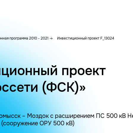
нная программа 2010 - 2021
Инвестиционный проект F_13024
ционный проект
ссети (ФСК)»
омысск – Моздок с расширением ПС 500 кВ Н
 (сооружение ОРУ 500 кВ)