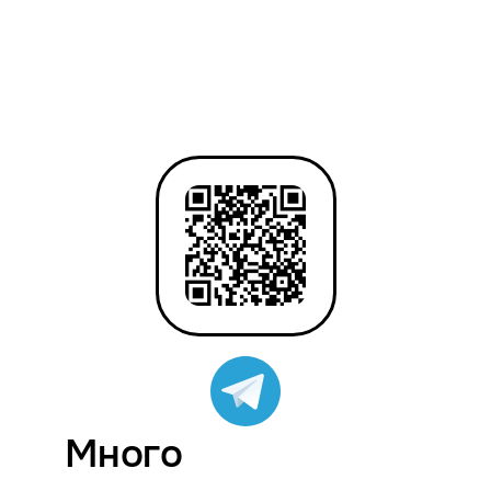
Много