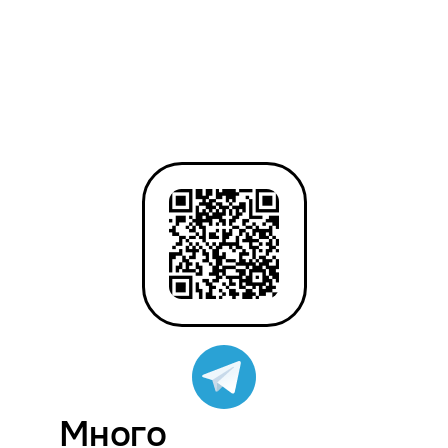
Много