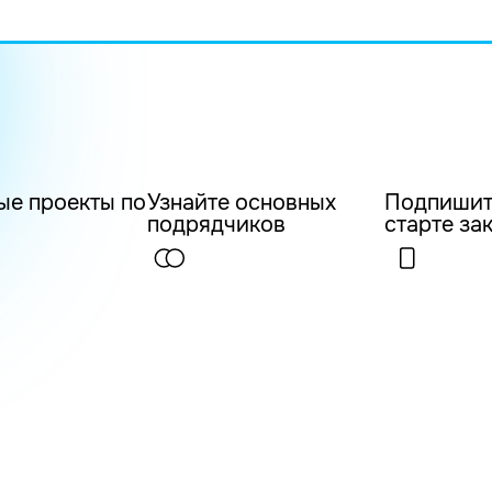
ые проекты по
Узнайте основных
Подпишит
подрядчиков
старте за